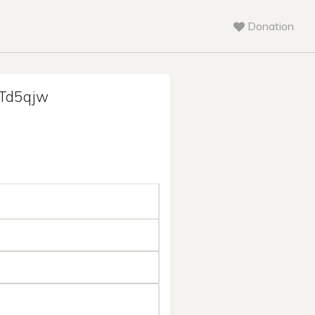
Donation
Td5qjw