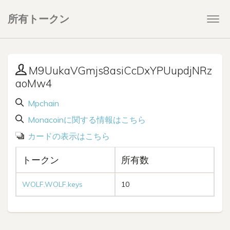
所有トークン
Togg
navi
M9UukaVGmjs8asiCcDxYPUupdjNRz
aoMw4
Mpchain
Monacoinに関する情報はこちら
カードの表示はこちら
トークン
所有数
WOLF.WOLF.keys
10